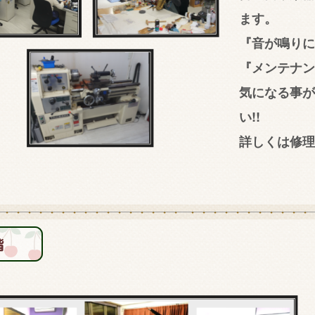
ます。
『音が鳴りに
『メンテナン
気になる事
い!!
詳しくは修理