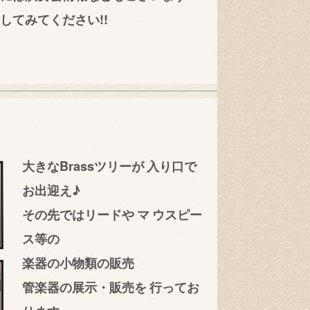
してみてください!!
大きなBrassツリーが
入り口で
お出迎え♪
その先ではリードや
マ
ウスピー
ス等の
楽器の小物類の販売
管楽器の展示・販売を
行ってお